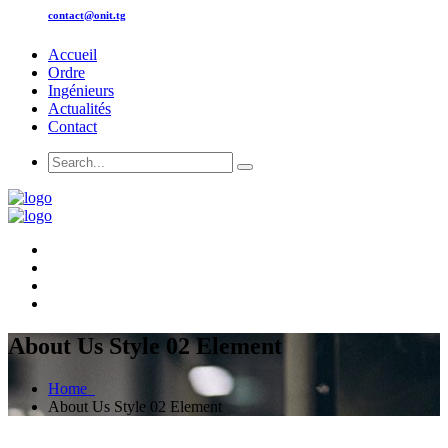
contact@onit.tg
Accueil
Ordre
Ingénieurs
Actualités
Contact
About Us Style 02 Element
Home
About Us Style 02 Element