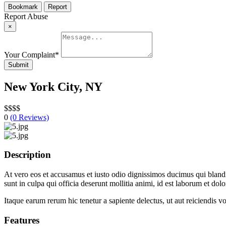
Bookmark
Report
Report Abuse
×
Your Complaint
*
Submit
New York City, NY
$
$
$
$
0
(0 Reviews)
Description
At vero eos et accusamus et iusto odio dignissimos ducimus qui blandit
sunt in culpa qui officia deserunt mollitia animi, id est laborum et dol
Itaque earum rerum hic tenetur a sapiente delectus, ut aut reiciendis v
Features