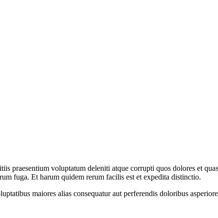
iis praesentium voluptatum deleniti atque corrupti quos dolores et quas 
orum fuga. Et harum quidem rerum facilis est et expedita distinctio.
oluptatibus maiores alias consequatur aut perferendis doloribus asperiores