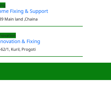
ing
me Fixing & Support
89 Main land ,Chaina
novation
novation & Fixing
62/1, Kuril, Progoti