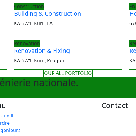
Construction
Fix
Building & Construction
Ho
KA-62/1, Kuril, LA
67
Renovation
Re
Renovation & Fixing
Re
KA-62/1, Kuril, Progoti
KA-
OUR ALL PORTFOLIO
génierie nationale.
nu
Contact
ccueill
rdre
ngénieurs