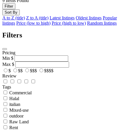
9
Items Found
Filter
Sort By
A to Z (title)
Z to A (title)
Latest listings
Oldest listings
Popular
listings
Price (low to high)
Price (high to low)
Random listings
Filters
Pricing
Min
$
Max
$
$
$$
$$$
$$$$
Review
Tags
Commercial
Halal
italian
Mixed-use
outdoor
Raw Land
Rent